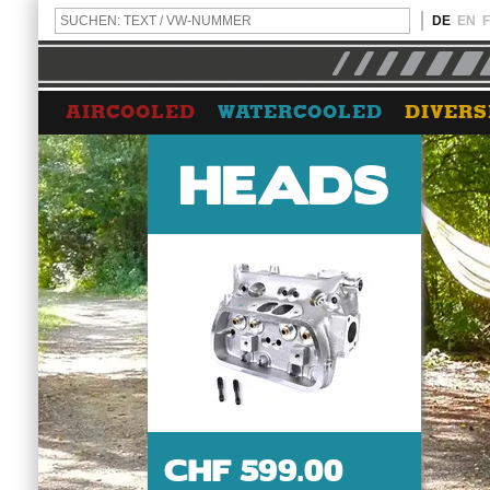
DE
EN
AIRCOOLED
WATERCOOLED
DIVERS
HEADS
CHF 599.00